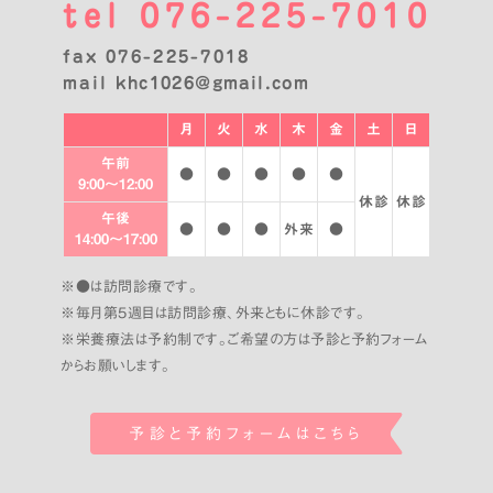
tel
076-225-7010
fax 076-225-7018
mail
khc1026@gmail.com
月
火
水
木
金
土
日
午前
●
●
●
●
●
9:00〜12:00
休診
休診
午後
●
●
●
外来
●
14:00〜17:00
※●は訪問診療です。
※毎月第5週目は訪問診療、外来ともに休診です。
※栄養療法は予約制です。ご希望の方は予診と予約フォーム
から
お願いします。
予診と予約フォームはこちら